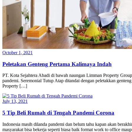
October 1, 2021
Peletakan Genteng Pertama Kalimaya Indah
PT. Kota Sejahtera Abadi di bawah naungan Limman Property Group m
pandemi. Seremonial Tutup Atap ditandai dengan peletakkan genteng 
Property […]
July 13, 2021
5 Tip Beli Rumah di Tengah Pandemi Corona
Indonesia masih dilanda pandemi dan belum tahu kapan akan berakhir. 
masyarakat bisa bekerja seperti biasa baik format work to office 