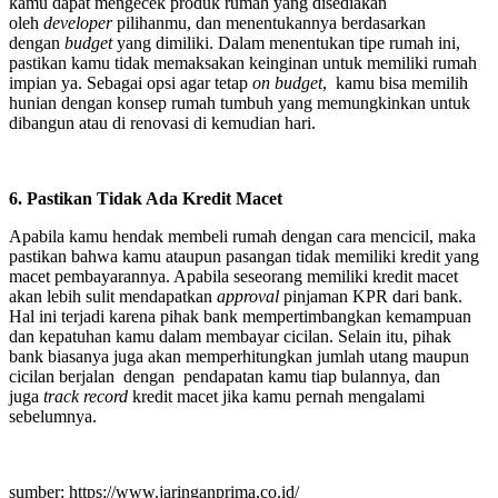
kamu dapat mengecek produk rumah yang disediakan
oleh
developer
pilihanmu, dan menentukannya berdasarkan
dengan
budget
yang dimiliki. Dalam menentukan tipe rumah ini,
pastikan kamu tidak memaksakan keinginan untuk memiliki rumah
impian ya. Sebagai opsi agar tetap
on budget
, kamu bisa memilih
hunian dengan konsep rumah tumbuh yang memungkinkan untuk
dibangun atau di renovasi di kemudian hari.
6. Pastikan Tidak Ada Kredit Macet
Apabila kamu hendak membeli rumah dengan cara mencicil, maka
pastikan bahwa kamu ataupun pasangan tidak memiliki kredit yang
macet pembayarannya. Apabila seseorang memiliki kredit macet
akan lebih sulit mendapatkan
approval
pinjaman KPR dari bank.
Hal ini terjadi karena pihak bank mempertimbangkan kemampuan
dan kepatuhan kamu dalam membayar cicilan. Selain itu, pihak
bank biasanya juga akan memperhitungkan jumlah utang maupun
cicilan berjalan dengan pendapatan kamu tiap bulannya, dan
juga
track record
kredit macet jika kamu pernah mengalami
sebelumnya.
sumber: https://www.jaringanprima.co.id/