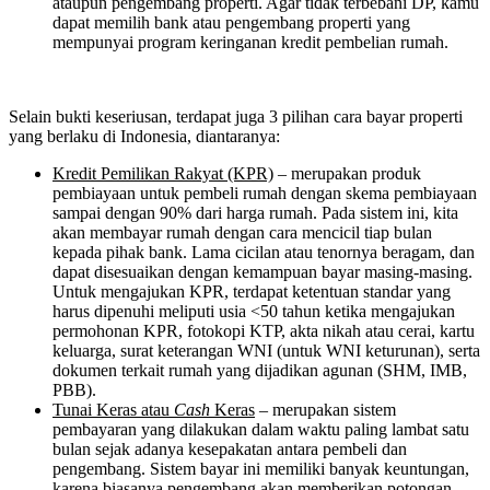
ataupun pengembang properti. Agar tidak terbebani DP, kamu
dapat memilih bank atau pengembang properti yang
mempunyai program keringanan kredit pembelian rumah.
Selain bukti keseriusan, terdapat juga 3 pilihan cara bayar properti
yang berlaku di Indonesia, diantaranya:
Kredit Pemilikan Rakyat (KPR)
– merupakan produk
pembiayaan untuk pembeli rumah dengan skema pembiayaan
sampai dengan 90% dari harga rumah. Pada sistem ini, kita
akan membayar rumah dengan cara mencicil tiap bulan
kepada pihak bank. Lama cicilan atau tenornya beragam, dan
dapat disesuaikan dengan kemampuan bayar masing-masing.
Untuk mengajukan KPR, terdapat ketentuan standar yang
harus dipenuhi meliputi usia <50 tahun ketika mengajukan
permohonan KPR, fotokopi KTP, akta nikah atau cerai, kartu
keluarga, surat keterangan WNI (untuk WNI keturunan), serta
dokumen terkait rumah yang dijadikan agunan (SHM, IMB,
PBB).
Tunai Keras atau
Cash
Keras
– merupakan sistem
pembayaran yang dilakukan dalam waktu paling lambat satu
bulan sejak adanya kesepakatan antara pembeli dan
pengembang. Sistem bayar ini memiliki banyak keuntungan,
karena biasanya pengembang akan memberikan potongan