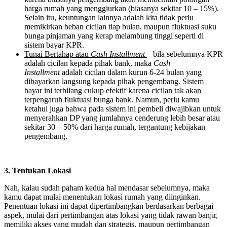
harga rumah yang menggiurkan (biasanya sekitar 10 – 15%).
Selain itu, keuntungan lainnya adalah kita tidak perlu
memikirkan beban cicilan tiap bulan, maupun fluktuasi suku
bunga pinjaman yang kerap melambung tinggi seperti di
sistem bayar KPR.
Tunai Bertahap atau
Cash Installment
– bila sebelumnya KPR
adalah cicilan kepada pihak bank, maka
Cash
Installment
adalah cicilan dalam kurun 6-24 bulan yang
dibayarkan langsung kepada pihak pengembang. Sistem
bayar ini terbilang cukup efektif karena cicilan tak akan
terpengaruh fluktuasi bunga bank. Namun, perlu kamu
ketahui juga bahwa pada sistem ini pembeli diwajibkan untuk
menyerahkan DP yang jumlahnya cenderung lebih besar atau
sekitar 30 – 50% dari harga rumah, tergantung kebijakan
pengembang.
3. Tentukan Lokasi
Nah, kalau sudah paham kedua hal mendasar sebelumnya, maka
kamu dapat mulai menentukan lokasi rumah yang diinginkan.
Penentuan lokasi ini dapat dipertimbangkan berdasarkan berbagai
aspek, mulai dari pertimbangan atas lokasi yang tidak rawan banjir,
memiliki akses yang mudah dan strategis, maupun pertimbangan