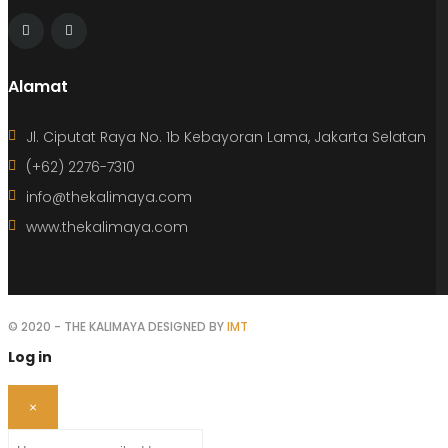
Alamat
Jl. Ciputat Raya No. 1b Kebayoran Lama, Jakarta Selatan
(+62) 2276-7310
info@thekalimaya.com
www.thekalimaya.com
© 2020 - THE KALIMAYA DESIGNED BY
IMT
Log in
×
Username or email address