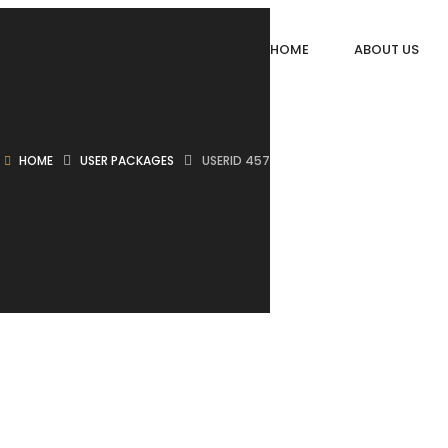
HOME
ABOUT US
HOME
USER PACKAGES
USERID 457