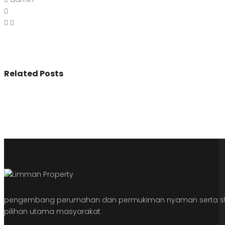
Related Posts
pengembang perumahan dan permukiman nyaman serta str
pilihan utama masyarakat