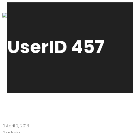
UserID 457
April 2, 2018
admin