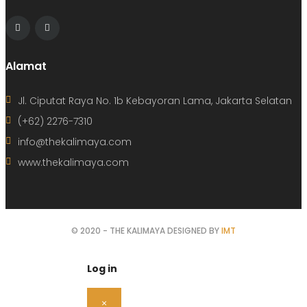
Alamat
Jl. Ciputat Raya No. 1b Kebayoran Lama, Jakarta Selatan
(+62) 2276-7310
info@thekalimaya.com
www.thekalimaya.com
© 2020 - THE KALIMAYA DESIGNED BY
IMT
Log in
×