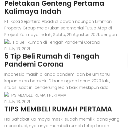
Peletakan Genteng Pertama
membuat banyak orang memilih desain rumah minimalis
dua lantai sebagai tempat tinggalnya. Nah, jika kamu
Kalimaya Indah
sedang mempertimbangkan untuk memilih […]
PT. Kota Sejahtera Abadi di bawah naungan Limman
Property Group melakukan seremonial Tutup Atap di
Project Kalimaya Indah, Sabtu, 25 Agustus 2021, dengan
tetap mengikuti protokol kesehatan dimasa pandemi.
Seremonial Tutup Atap ditandai dengan peletakkan
July 13, 2021
5 Tip Beli Rumah di Tengah
genteng pertama oleh Enrico Fabianto, Direktur Utama PT.
Kota Sejahtera Abadi. Kalimaya Indah merupakan salah
Pandemi Corona
satu project dari Limman Property […]
Indonesia masih dilanda pandemi dan belum tahu
kapan akan berakhir. Dibandingkan tahun 2020 lalu,
situasi saat ini cenderung lebih baik meskipun ada
sejumlah tantangan baru. Di era adaptasi kebiasaan
baru, masyarakat bisa bekerja seperti biasa baik format
July 13, 2021
TIPS MEMBELI RUMAH PERTAMA
work to office maupun work from home. Roda
perekonomian dan perdagangan pun berjalan aktif
Hai Sahabat Kalimaya, meski sudah memiliki dana yang
meskipun masih ada kebijakan […]
mencukupi, nyatanya membeli rumah tetap bukan