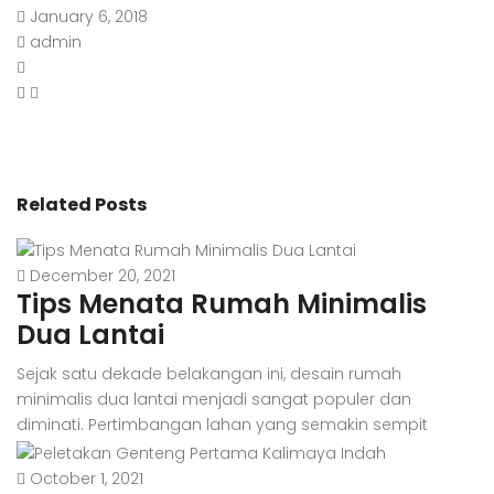
January 6, 2018
admin
Related Posts
December 20, 2021
Tips Menata Rumah Minimalis
Dua Lantai
Sejak satu dekade belakangan ini, desain rumah
minimalis dua lantai menjadi sangat populer dan
diminati. Pertimbangan lahan yang semakin sempit
menjadi salah satu penyebabnya. Di samping itu, harga
tanah yang kian hari kian melambung juga turut
October 1, 2021