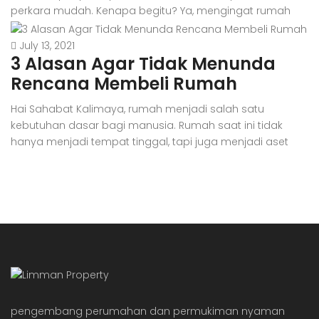
perkara mudah. Kenapa begitu? Ya, mengingat rumah
adalah pengeluaran yang besar dan juga aset investasi
jangka panjang, kita nggak bisa sembarangan, dan
July 13, 2021
3 Alasan Agar Tidak Menunda
harus jeli dalam mempertimbangkan segala sesuatunya
secara matang. Awalnya memang akan ‘ribet’ dan
Rencana Membeli Rumah
menyita waktu dalam menyusun perencanaan untuk […]
Hai Sahabat Kalimaya, rumah menjadi salah satu
kebutuhan dasar bagi manusia. Rumah saat ini tidak
hanya menjadi tempat tinggal, tapi juga menjadi aset
investasi bagi beberapa orang. Rumah dianggap
sebagai aset investasi karena harganya yang selalu naik.
Sayangnya, generasi milenial dianggap kesulitan dalam
membeli hunian pertama mereka, baik itu apartemen
maupun rumah tapak. Milenial dianggap […]
pengembang perumahan dan permukiman nyaman