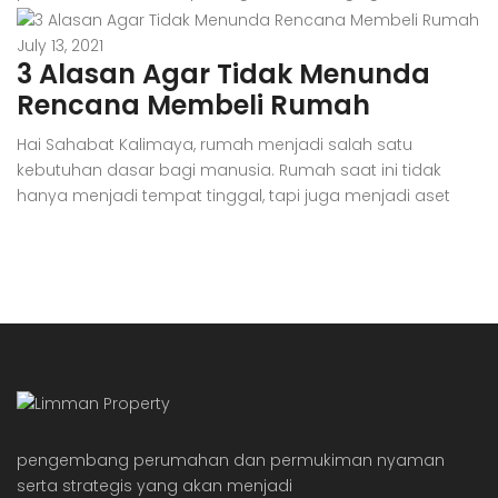
adalah pengeluaran yang besar dan juga aset investasi
jangka panjang, kita nggak bisa sembarangan, dan
July 13, 2021
3 Alasan Agar Tidak Menunda
harus jeli dalam mempertimbangkan segala sesuatunya
secara matang. Awalnya memang akan ‘ribet’ dan
Rencana Membeli Rumah
menyita waktu dalam menyusun perencanaan untuk […]
Hai Sahabat Kalimaya, rumah menjadi salah satu
kebutuhan dasar bagi manusia. Rumah saat ini tidak
hanya menjadi tempat tinggal, tapi juga menjadi aset
investasi bagi beberapa orang. Rumah dianggap
sebagai aset investasi karena harganya yang selalu naik.
Sayangnya, generasi milenial dianggap kesulitan dalam
membeli hunian pertama mereka, baik itu apartemen
maupun rumah tapak. Milenial dianggap […]
pengembang perumahan dan permukiman nyaman
serta strategis yang akan menjadi