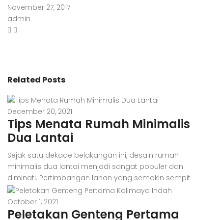
November 27, 2017
admin
Related Posts
December 20, 2021
Tips Menata Rumah Minimalis
Dua Lantai
Sejak satu dekade belakangan ini, desain rumah
minimalis dua lantai menjadi sangat populer dan
diminati. Pertimbangan lahan yang semakin sempit
menjadi salah satu penyebabnya. Di samping itu, harga
tanah yang kian hari kian melambung juga turut
October 1, 2021
Peletakan Genteng Pertama
membuat banyak orang memilih desain rumah minimalis