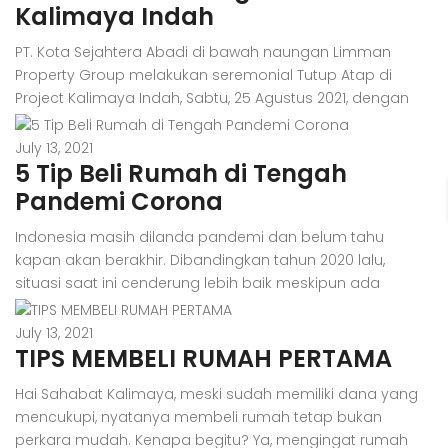
dua lantai sebagai tempat tinggalnya. Nah, jika kamu
Kalimaya Indah
sedang mempertimbangkan untuk memilih […]
PT. Kota Sejahtera Abadi di bawah naungan Limman
Property Group melakukan seremonial Tutup Atap di
Project Kalimaya Indah, Sabtu, 25 Agustus 2021, dengan
tetap mengikuti protokol kesehatan dimasa pandemi.
Seremonial Tutup Atap ditandai dengan peletakkan
July 13, 2021
5 Tip Beli Rumah di Tengah
genteng pertama oleh Enrico Fabianto, Direktur Utama PT.
Kota Sejahtera Abadi. Kalimaya Indah merupakan salah
Pandemi Corona
satu project dari Limman Property […]
Indonesia masih dilanda pandemi dan belum tahu
kapan akan berakhir. Dibandingkan tahun 2020 lalu,
situasi saat ini cenderung lebih baik meskipun ada
sejumlah tantangan baru. Di era adaptasi kebiasaan
baru, masyarakat bisa bekerja seperti biasa baik format
July 13, 2021
TIPS MEMBELI RUMAH PERTAMA
work to office maupun work from home. Roda
perekonomian dan perdagangan pun berjalan aktif
Hai Sahabat Kalimaya, meski sudah memiliki dana yang
meskipun masih ada kebijakan […]
mencukupi, nyatanya membeli rumah tetap bukan
perkara mudah. Kenapa begitu? Ya, mengingat rumah