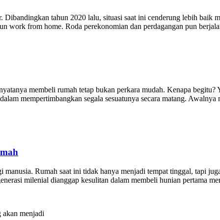
Dibandingkan tahun 2020 lalu, situasi saat ini cenderung lebih baik m
maupun work from home. Roda perekonomian dan perdagangan pun berjala
nyatanya membeli rumah tetap bukan perkara mudah. Kenapa begitu? Ya
jeli dalam mempertimbangkan segala sesuatunya secara matang. Awalny
umah
 manusia. Rumah saat ini tidak hanya menjadi tempat tinggal, tapi jug
 generasi milenial dianggap kesulitan dalam membeli hunian pertama m
 akan menjadi