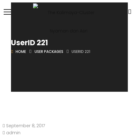
UserID 221
HOME
USER PACKAGES
USERID 221
September 8, 2017
admin