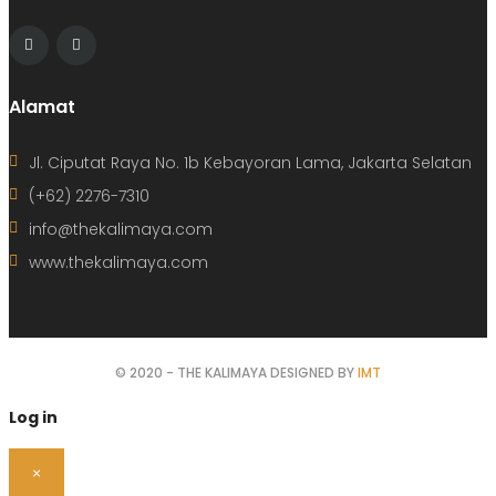
Alamat
Jl. Ciputat Raya No. 1b Kebayoran Lama, Jakarta Selatan
(+62) 2276-7310
info@thekalimaya.com
www.thekalimaya.com
© 2020 - THE KALIMAYA DESIGNED BY
IMT
Log in
×