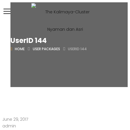
UserID 144
HOME
USER PACKAGES
USERID 144
June 29, 2017
admin