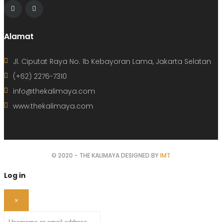
Alamat
Jl. Ciputat Raya No. 1b Kebayoran Lama, Jakarta Selatan
(+62) 2276-7310
info@thekalimaya.com
www.thekalimaya.com
© 2020 - THE KALIMAYA DESIGNED BY
IMT
Log in
×
Username or email address