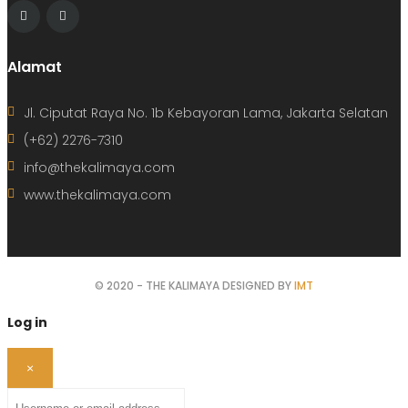
Alamat
Jl. Ciputat Raya No. 1b Kebayoran Lama, Jakarta Selatan
(+62) 2276-7310
info@thekalimaya.com
www.thekalimaya.com
© 2020 - THE KALIMAYA DESIGNED BY
IMT
Log in
×
Username or email address