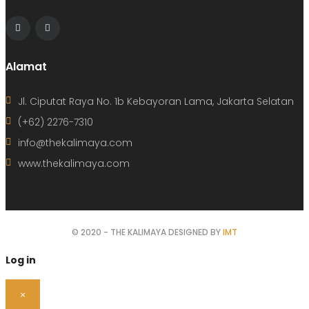
Alamat
Jl. Ciputat Raya No. 1b Kebayoran Lama, Jakarta Selatan
(+62) 2276-7310
info@thekalimaya.com
www.thekalimaya.com
© 2020 - THE KALIMAYA DESIGNED BY
IMT
Log in
×