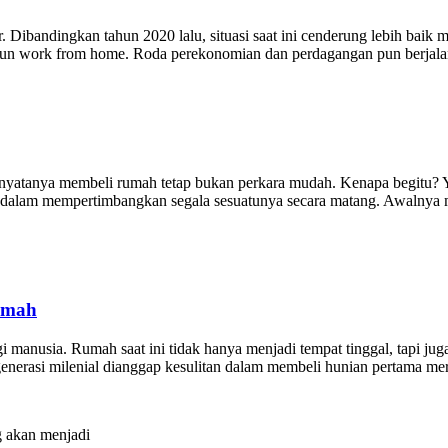
Dibandingkan tahun 2020 lalu, situasi saat ini cenderung lebih baik m
maupun work from home. Roda perekonomian dan perdagangan pun berjala
nyatanya membeli rumah tetap bukan perkara mudah. Kenapa begitu? Ya
jeli dalam mempertimbangkan segala sesuatunya secara matang. Awalny
umah
 manusia. Rumah saat ini tidak hanya menjadi tempat tinggal, tapi jug
 generasi milenial dianggap kesulitan dalam membeli hunian pertama m
 akan menjadi