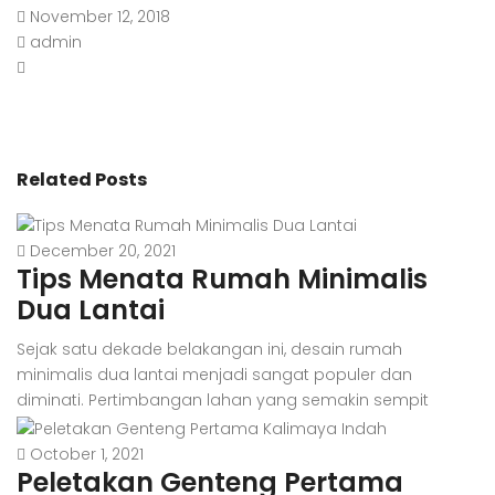
November 12, 2018
admin
Related Posts
December 20, 2021
Tips Menata Rumah Minimalis
Dua Lantai
Sejak satu dekade belakangan ini, desain rumah
minimalis dua lantai menjadi sangat populer dan
diminati. Pertimbangan lahan yang semakin sempit
menjadi salah satu penyebabnya. Di samping itu, harga
tanah yang kian hari kian melambung juga turut
October 1, 2021
Peletakan Genteng Pertama
membuat banyak orang memilih desain rumah minimalis