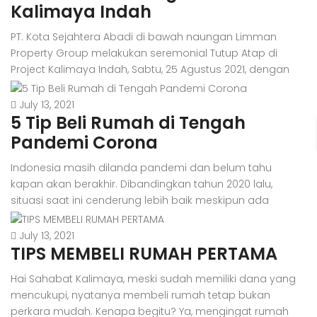
dua lantai sebagai tempat tinggalnya. Nah, jika kamu
Kalimaya Indah
sedang mempertimbangkan untuk memilih […]
PT. Kota Sejahtera Abadi di bawah naungan Limman
Property Group melakukan seremonial Tutup Atap di
Project Kalimaya Indah, Sabtu, 25 Agustus 2021, dengan
tetap mengikuti protokol kesehatan dimasa pandemi.
Seremonial Tutup Atap ditandai dengan peletakkan
July 13, 2021
5 Tip Beli Rumah di Tengah
genteng pertama oleh Enrico Fabianto, Direktur Utama PT.
Kota Sejahtera Abadi. Kalimaya Indah merupakan salah
Pandemi Corona
satu project dari Limman Property […]
Indonesia masih dilanda pandemi dan belum tahu
kapan akan berakhir. Dibandingkan tahun 2020 lalu,
situasi saat ini cenderung lebih baik meskipun ada
sejumlah tantangan baru. Di era adaptasi kebiasaan
baru, masyarakat bisa bekerja seperti biasa baik format
July 13, 2021
TIPS MEMBELI RUMAH PERTAMA
work to office maupun work from home. Roda
perekonomian dan perdagangan pun berjalan aktif
Hai Sahabat Kalimaya, meski sudah memiliki dana yang
meskipun masih ada kebijakan […]
mencukupi, nyatanya membeli rumah tetap bukan
perkara mudah. Kenapa begitu? Ya, mengingat rumah