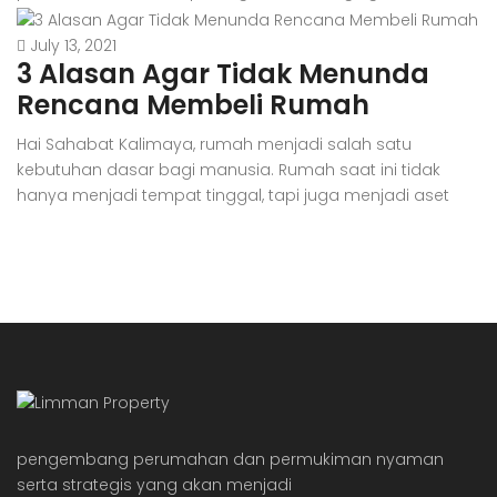
adalah pengeluaran yang besar dan juga aset investasi
jangka panjang, kita nggak bisa sembarangan, dan
July 13, 2021
3 Alasan Agar Tidak Menunda
harus jeli dalam mempertimbangkan segala sesuatunya
secara matang. Awalnya memang akan ‘ribet’ dan
Rencana Membeli Rumah
menyita waktu dalam menyusun perencanaan untuk […]
Hai Sahabat Kalimaya, rumah menjadi salah satu
kebutuhan dasar bagi manusia. Rumah saat ini tidak
hanya menjadi tempat tinggal, tapi juga menjadi aset
investasi bagi beberapa orang. Rumah dianggap
sebagai aset investasi karena harganya yang selalu naik.
Sayangnya, generasi milenial dianggap kesulitan dalam
membeli hunian pertama mereka, baik itu apartemen
maupun rumah tapak. Milenial dianggap […]
pengembang perumahan dan permukiman nyaman
serta strategis yang akan menjadi