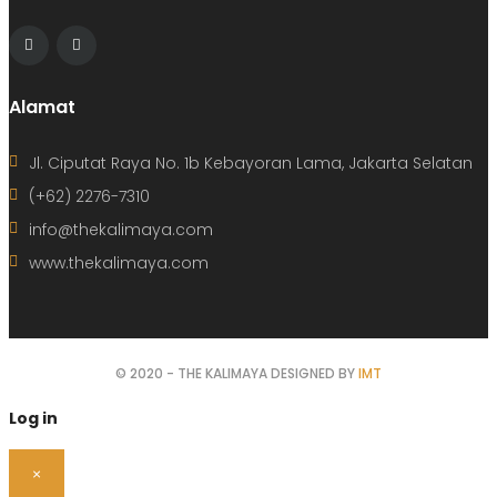
Alamat
Jl. Ciputat Raya No. 1b Kebayoran Lama, Jakarta Selatan
(+62) 2276-7310
info@thekalimaya.com
www.thekalimaya.com
© 2020 - THE KALIMAYA DESIGNED BY
IMT
Log in
×