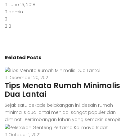
June 15, 2018
admin
Related Posts
December 20, 2021
Tips Menata Rumah Minimalis
Dua Lantai
Sejak satu dekade belakangan ini, desain rumah
minimalis dua lantai menjadi sangat populer dan
diminati. Pertimbangan lahan yang semakin sempit
menjadi salah satu penyebabnya. Di samping itu, harga
tanah yang kian hari kian melambung juga turut
October 1, 2021