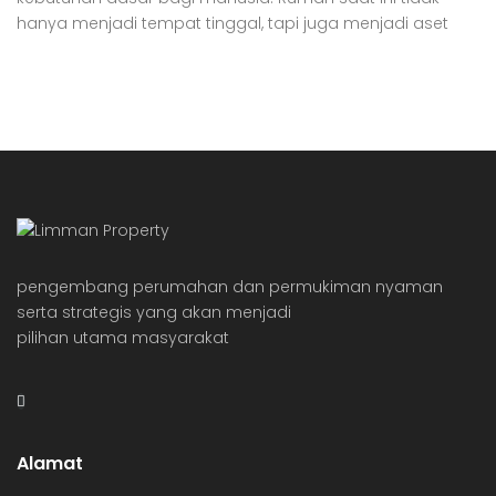
hanya menjadi tempat tinggal, tapi juga menjadi aset
investasi bagi beberapa orang. Rumah dianggap
sebagai aset investasi karena harganya yang selalu naik.
Sayangnya, generasi milenial dianggap kesulitan dalam
membeli hunian pertama mereka, baik itu apartemen
maupun rumah tapak. Milenial dianggap […]
pengembang perumahan dan permukiman nyaman
serta strategis yang akan menjadi
pilihan utama masyarakat
Alamat