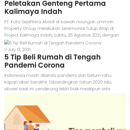
Peletakan Genteng Pertama
membuat banyak orang memilih desain rumah minimalis
dua lantai sebagai tempat tinggalnya. Nah, jika kamu
Kalimaya Indah
sedang mempertimbangkan untuk memilih […]
PT. Kota Sejahtera Abadi di bawah naungan Limman
Property Group melakukan seremonial Tutup Atap di
Project Kalimaya Indah, Sabtu, 25 Agustus 2021, dengan
tetap mengikuti protokol kesehatan dimasa pandemi.
Seremonial Tutup Atap ditandai dengan peletakkan
July 13, 2021
5 Tip Beli Rumah di Tengah
genteng pertama oleh Enrico Fabianto, Direktur Utama PT.
Kota Sejahtera Abadi. Kalimaya Indah merupakan salah
Pandemi Corona
satu project dari Limman Property […]
Indonesia masih dilanda pandemi dan belum tahu
kapan akan berakhir. Dibandingkan tahun 2020 lalu,
situasi saat ini cenderung lebih baik meskipun ada
sejumlah tantangan baru. Di era adaptasi kebiasaan
baru, masyarakat bisa bekerja seperti biasa baik format
work to office maupun work from home. Roda
perekonomian dan perdagangan pun berjalan aktif
meskipun masih ada kebijakan […]