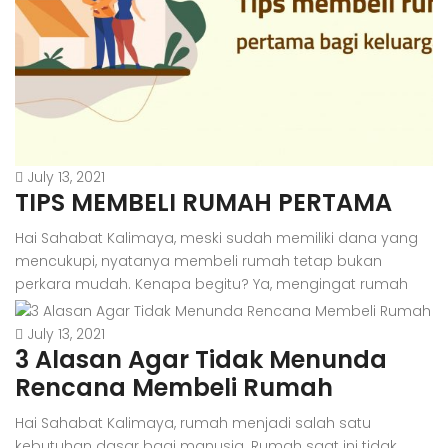
July 13, 2021
TIPS MEMBELI RUMAH PERTAMA
Hai Sahabat Kalimaya, meski sudah memiliki dana yang
mencukupi, nyatanya membeli rumah tetap bukan
perkara mudah. Kenapa begitu? Ya, mengingat rumah
adalah pengeluaran yang besar dan juga aset investasi
jangka panjang, kita nggak bisa sembarangan, dan
July 13, 2021
3 Alasan Agar Tidak Menunda
harus jeli dalam mempertimbangkan segala sesuatunya
secara matang. Awalnya memang akan ‘ribet’ dan
Rencana Membeli Rumah
menyita waktu dalam menyusun perencanaan untuk […]
Hai Sahabat Kalimaya, rumah menjadi salah satu
kebutuhan dasar bagi manusia. Rumah saat ini tidak