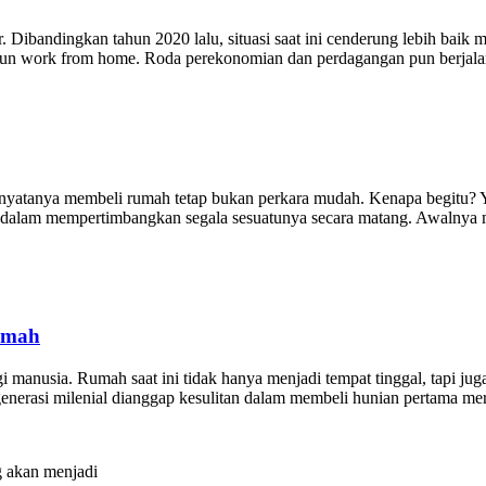
Dibandingkan tahun 2020 lalu, situasi saat ini cenderung lebih baik m
maupun work from home. Roda perekonomian dan perdagangan pun berjala
nyatanya membeli rumah tetap bukan perkara mudah. Kenapa begitu? Ya
jeli dalam mempertimbangkan segala sesuatunya secara matang. Awalny
umah
 manusia. Rumah saat ini tidak hanya menjadi tempat tinggal, tapi jug
 generasi milenial dianggap kesulitan dalam membeli hunian pertama m
 akan menjadi