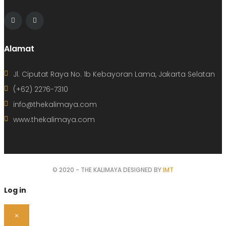
Alamat
Jl. Ciputat Raya No. 1b Kebayoran Lama, Jakarta Selatan
(+62) 2276-7310
info@thekalimaya.com
www.thekalimaya.com
© 2020 - THE KALIMAYA DESIGNED BY
IMT
Log in
×