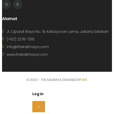
Alamat
Jl. Ciputat Raya No. 1b Kebayoran Lama, Jakarta Selatan
(+62) 2276-7310
info@thekalimaya.com
www.thekalimaya.com
© 2020 - THE KALIMAYA DESIGNED BY
IMT
Log in
×