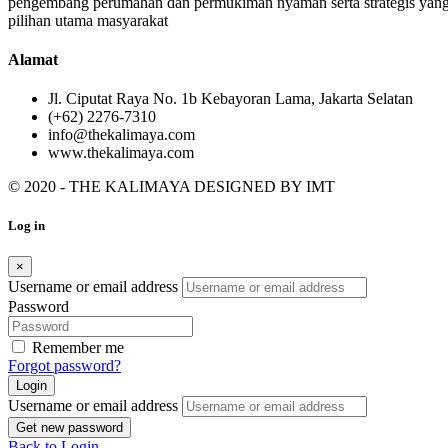
pengembang perumahan dan permukiman nyaman serta strategis yang
pilihan utama masyarakat
Alamat
Jl. Ciputat Raya No. 1b Kebayoran Lama, Jakarta Selatan
(+62) 2276-7310
info@thekalimaya.com
www.thekalimaya.com
© 2020 - THE KALIMAYA DESIGNED BY
IMT
Log in
×
Username or email address
Password
Remember me
Forgot password?
Login
Username or email address
Get new password
Back to Login