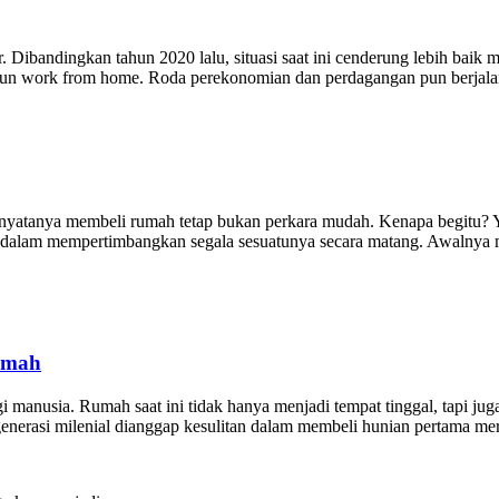
Dibandingkan tahun 2020 lalu, situasi saat ini cenderung lebih baik m
maupun work from home. Roda perekonomian dan perdagangan pun berjala
nyatanya membeli rumah tetap bukan perkara mudah. Kenapa begitu? Ya
jeli dalam mempertimbangkan segala sesuatunya secara matang. Awalny
umah
 manusia. Rumah saat ini tidak hanya menjadi tempat tinggal, tapi jug
 generasi milenial dianggap kesulitan dalam membeli hunian pertama m