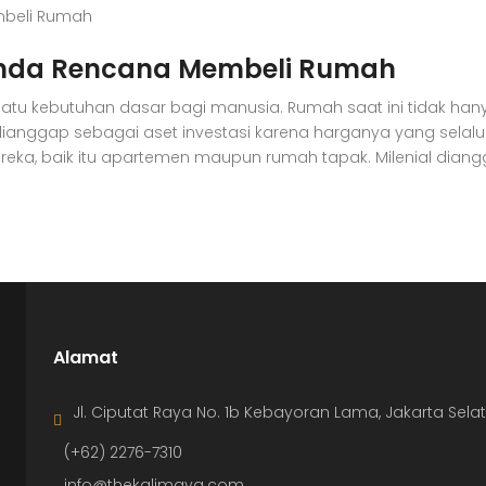
unda Rencana Membeli Rumah
atu kebutuhan dasar bagi manusia. Rumah saat ini tidak hany
ianggap sebagai aset investasi karena harganya yang selalu 
eka, baik itu apartemen maupun rumah tapak. Milenial diang
Alamat
Jl. Ciputat Raya No. 1b Kebayoran Lama, Jakarta Sela
(+62) 2276-7310
info@thekalimaya.com