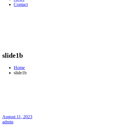
Contact
slide1b
Home
slide1b
August 11, 2023
admin