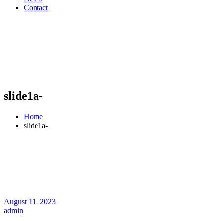
Contact
slide1a-
Home
slide1a-
August 11, 2023
admin