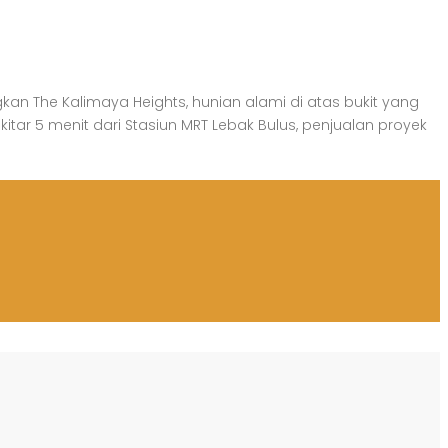
n The Kalimaya Heights, hunian alami di atas bukit yang
itar 5 menit dari Stasiun MRT Lebak Bulus, penjualan proyek