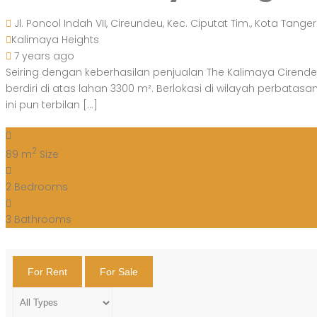
Jl. Poncol Indah VII, Cireundeu, Kec. Ciputat Tim., Kota Tang
Kalimaya Heights
7 years ago
Seiring dengan keberhasilan penjualan The Kalimaya Cirend
berdiri di atas lahan 3300 m². Berlokasi di wilayah perbatas
ini pun terbilan […]
2
89 m
Size
2
Bedrooms
3
Bathrooms
For Rent
For Sale