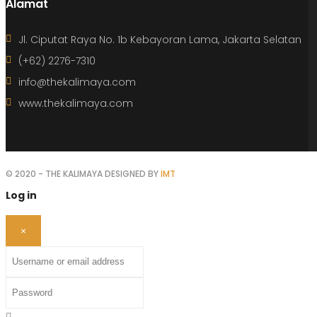
Alamat
Jl. Ciputat Raya No. 1b Kebayoran Lama, Jakarta Selatan
(+62) 2276-7310
info@thekalimaya.com
www.thekalimaya.com
© 2020 - THE KALIMAYA DESIGNED BY
IMT
Log in
×
Username or email address
Password