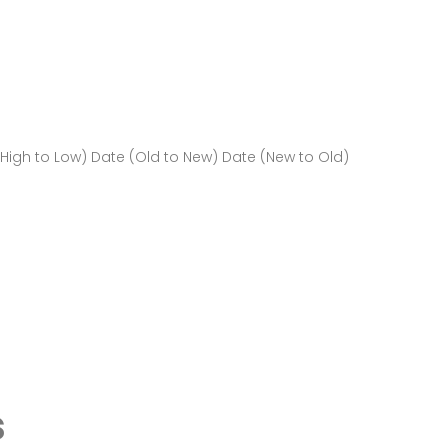
(High to Low)
Date (Old to New)
Date (New to Old)
s