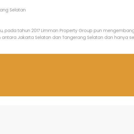
erang Selatan
eu, pada tahun 2017 Limman Property Group pun mengembangka
an antara Jakarta Selatan dan Tangerang Selatan dan hanya sek