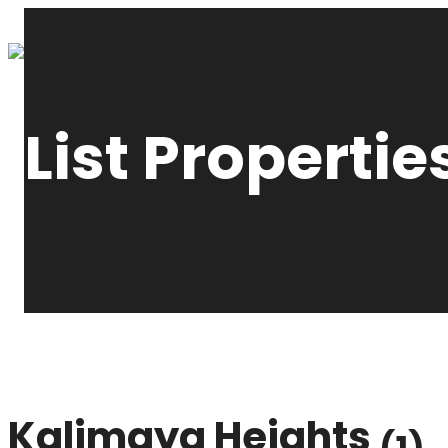
List Propertie
Kalimaya Heights