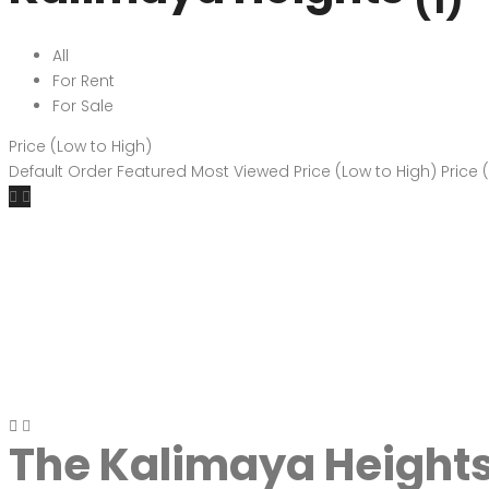
(1)
All
For Rent
For Sale
Price (Low to High)
Default Order
Featured
Most Viewed
Price (Low to High)
Price 
The Kalimaya Height