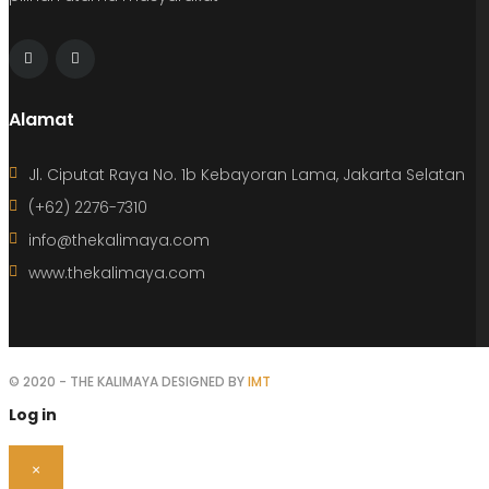
Alamat
Jl. Ciputat Raya No. 1b Kebayoran Lama, Jakarta Selatan
(+62) 2276-7310
info@thekalimaya.com
www.thekalimaya.com
© 2020 - THE KALIMAYA DESIGNED BY
IMT
Log in
×