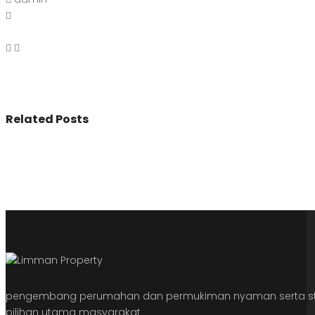
Related Posts
pengembang perumahan dan permukiman nyaman serta str
pilihan utama masyarakat