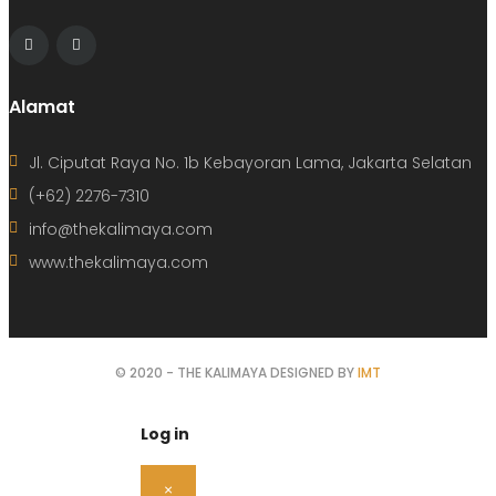
Alamat
Jl. Ciputat Raya No. 1b Kebayoran Lama, Jakarta Selatan
(+62) 2276-7310
info@thekalimaya.com
www.thekalimaya.com
© 2020 - THE KALIMAYA DESIGNED BY
IMT
Log in
×