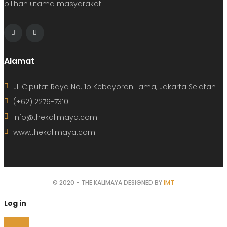
pilihan utama masyarakat
Alamat
Jl. Ciputat Raya No. 1b Kebayoran Lama, Jakarta Selatan
(+62) 2276-7310
info@thekalimaya.com
www.thekalimaya.com
© 2020 - THE KALIMAYA DESIGNED BY
IMT
Log in