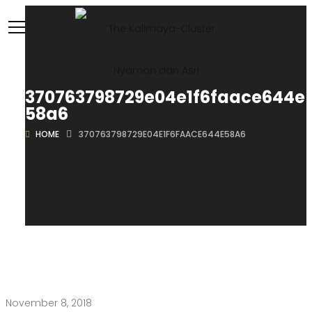
370763798729e04e1f6faace644e
58a6
HOME
370763798729E04E1F6FAACE644E58A6
November 8, 2018