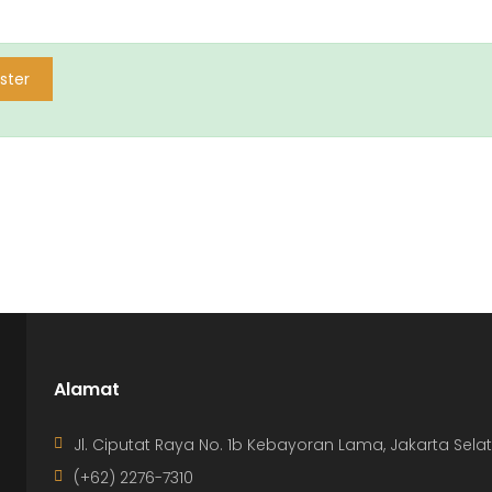
ster
Alamat
Jl. Ciputat Raya No. 1b Kebayoran Lama, Jakarta Sela
(+62) 2276-7310