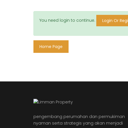
You need login to continue.
Login Or Regi
Home Page
pengembang perumahan dan permukiman
nyaman serta strategis yang akan menjadi