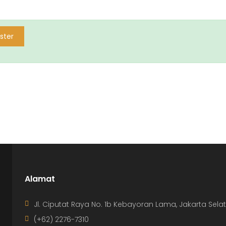
ster
Alamat
Jl. Ciputat Raya No. 1b Kebayoran Lama, Jakarta Sela
(+62) 2276-7310