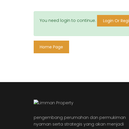
You need login to continue.
Login Or Regi
Home Page
pengembang perumahan dan permukiman
nyaman serta strategis yang akan menjadi