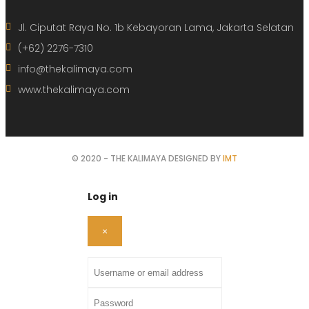
Jl. Ciputat Raya No. 1b Kebayoran Lama, Jakarta Selatan
(+62) 2276-7310
info@thekalimaya.com
www.thekalimaya.com
© 2020 - THE KALIMAYA DESIGNED BY
IMT
Log in
×
Username or email address
Password