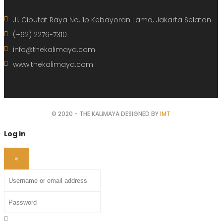
Jl. Ciputat Raya No. 1b Kebayoran Lama, Jakarta Selatan
(+62) 2276-7310
info@thekalimaya.com
www.thekalimaya.com
© 2020 - THE KALIMAYA DESIGNED BY
IMT
Log in
×
Username or email address
Password