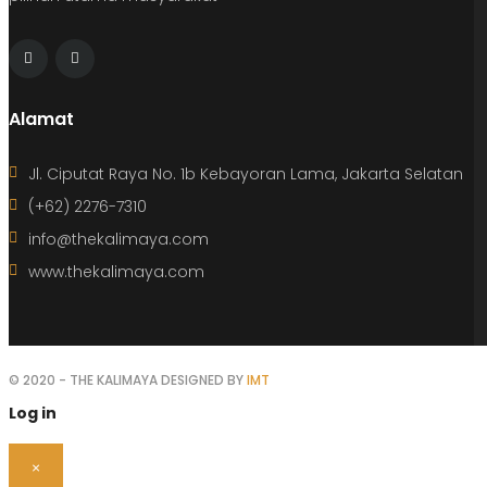
Alamat
Jl. Ciputat Raya No. 1b Kebayoran Lama, Jakarta Selatan
(+62) 2276-7310
info@thekalimaya.com
www.thekalimaya.com
© 2020 - THE KALIMAYA DESIGNED BY
IMT
Log in
×