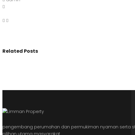
Related Posts
pengembang perumahan dan permukiman nyaman serta str
pilihan utama masyarakat