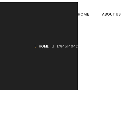
HOME
ABOUT US
HOME
1784514042