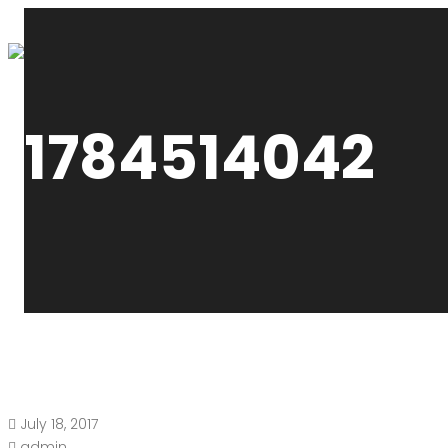
1784514042
July 18, 2017
admin